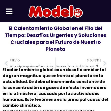
Ir
al
contenido
El Calentamiento Global en el Filo del
Tiempo: Desafíos Urgentes y Soluciones
Cruciales para el Futuro de Nuestro
Planeta
Prev
Ne
PREVIO
SIGUIENTE
WhatsApp experimentó una interrupción a nivel mundial
Preparación ante el Fenómeno Niño: Consejos Esenciales
El calentamiento global es un desafío ambiental
de gran magnitud que enfrenta el planeta en la
actualidad. Se debe al incremento constante de
la concentración de gases de efecto invernadero
en la atmósfera, causado por las actividades
humanas. Este fenómeno es la principal causa del
cambio climático.