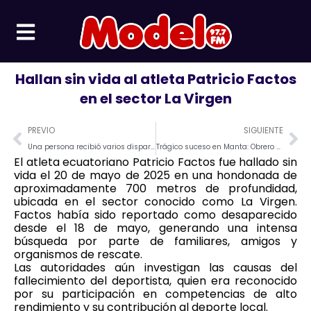
Ir
al
contenido
Hallan sin vida al atleta Patricio Factos
en el sector La Virgen
Prev
Ne
PREVIO
SIGUIENTE
Una persona recibió varios disparos en la ciudadela 20 de mayo en Manta
Trágico suceso en Manta: Obrero pierde la vida mientras trabajaba
El atleta ecuatoriano Patricio Factos fue hallado sin
vida el 20 de mayo de 2025 en una hondonada de
aproximadamente 700 metros de profundidad,
ubicada en el sector conocido como La Virgen.
Factos había sido reportado como desaparecido
desde el 18 de mayo, generando una intensa
búsqueda por parte de familiares, amigos y
organismos de rescate.
Las autoridades aún investigan las causas del
fallecimiento del deportista, quien era reconocido
por su participación en competencias de alto
rendimiento y su contribución al deporte local.