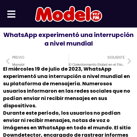
Ir
al
contenido
WhatsApp experimentó una interrupción
a nivel mundial
Prev
Ne
PREVIO
SIGUIENTE
Manabí
El Calentamiento Global en el Filo del Tiempo: Desafíos Urgentes y Soluciones Cruciales para el Futuro de Nuestro Planeta
El miércoles 19 de julio de 2023, WhatsApp
experimentó una interrupción a nivel mundial en
su plataforma de mensajería. Numerosos
usuarios informaron en las redes sociales que no
podían enviar ni recibir mensajes en sus
dispositivos.
Durante este período, los usuarios no podían
enviar ni recibir mensajes, notas de voz o
imágenes en WhatsApp en todo el mundo. El sitio
Downdetector, encargado de rastrear informes