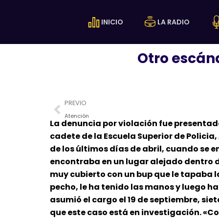
Ir
al
INICIO
LA RADIO
contenido
Otro escánd
Prev
PREVIO
Atención
La denuncia por violación fue presentada 
cadete de la Escuela Superior de Policia,
de los últimos días de abril, cuando se 
encontraba en un lugar alejado dentro de
muy cubierto con un bup que le tapaba la 
pecho, le ha tenido las manos y luego ha 
asumió el cargo el 19 de septiembre, siet
que este caso está en investigación. «C