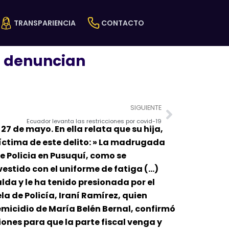
TRANSPARIENCIA
CONTACTO
a: denuncian
Next
SIGUIENTE
Ecuador levanta las restricciones por covid-19
27 de mayo. En ella relata que su hija,
 víctima de este delito: » La madrugada
e Policia en Pusuquí, como se
vestido con el uniforme de fatiga (…)
lda y le ha tenido presionada por el
la de Policía, Iraní Ramírez, quien
 femicidio de María Belén Bernal, confirmó
ones para que la parte fiscal venga y