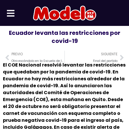
Ir
al
contenido
Ecuador levanta las restricciones por
covid-19
Prev
Ne
PREVIO
SIGUIENTE
Otro escándalo en la Escuela de la Policía: denuncian violación a una cadete.
Final del partido️
El COE Nacional resolvió levantar las restricciones
que quedaban por la pandemia de covid-19. En
Ecuador no hay más restricciones alrededor de la
pandemia de covid-19. Así lo anunciaron las
autoridades del Comité de Operaciones de
Emergencia (COE), esta mañana en Quito. Desde
el 20 de octubre no será obligatorio presentar el
carnet de vacunación con esquema completo o
prueba negativa covid-19 para el ingreso al país,
incluido Galápagos. En caso de existir alerta de