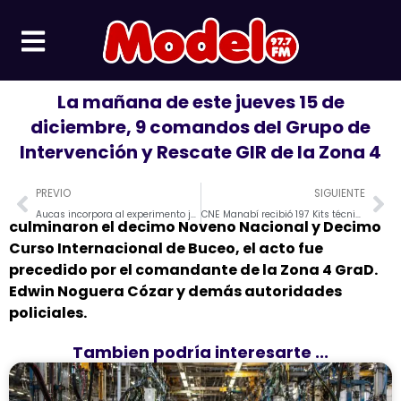
Ir
al
contenido
La mañana de este jueves 15 de
diciembre, 9 comandos del Grupo de
Intervención y Rescate GIR de la Zona 4
Prev
Ne
PREVIO
SIGUIENTE
Aucas incorpora al experimento jugador Jefferson Montero.
CNE Manabí recibió 197 Kits técnicos Electorales para las Elecciones 2023
culminaron el decimo Noveno Nacional y Decimo
Curso Internacional de Buceo, el acto fue
precedido por el comandante de la Zona 4 GraD.
Edwin Noguera Cózar y demás autoridades
policiales.
Tambien podría interesarte ...