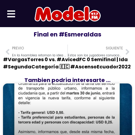
Ir
al
contenido
Final en #Esmeraldas
Prev
Ne
PREVIO
SIGUIENTE
En la Asamblea retoman la idea de destituir al presidente; Lasso cuestiona la pretención
Estos son los jugadores convocados por el DT de @LaTri ￼￼
#VargasTorres 0 vs. #AvicedFC 0 Semifinal | Ida
#SegundaCategoría 🇪🇨 #AscensoEcuador2022
Tambien podría interesarte ...