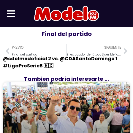
Ir
al
contenido
Final del partido
Prev
Ne
PREVIO
SIGUIENTE
Final del partido
El exjugador de fútbol, Líder Mejía, fue asesinado por sicarios.
@cdolmedoficial 2 vs. @CDASantoDomingo 1 ⠀
#LigaProSerieB 🇪🇨
Tambien podría interesarte ...