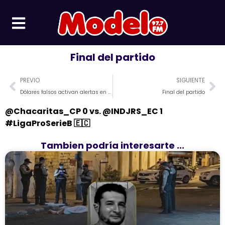
Ir
al
contenido
Final del partido
Prev
Ne
PREVIO
SIGUIENTE
Dólares falsos activan alertas en comercio
Final del partido
⠀
@Chacaritas_CP 0 vs. @INDJRS_EC 1 ⠀
#LigaProSerieB 🇪🇨
Tambien podría interesarte ...