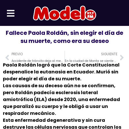
Ir
al
contenido
Fallece Paola Roldán, sin elegir el día de
su muerte, como era su deseo
Prev
Ne
PREVIO
SIGUIENTE
Accidente de tránsito deja al menos cinco heridos en la vía Durán- Yaguachi
En la ciudad de Manta se siente un sol canicular, protéjase de los rayos ultravioleta
Paola Roldán logró que la Corte Constitucional
despenalice la eutanasia en Ecuador. Murió sin
poder elegir el día de su muerte.
Las causas de su deceso aún no se confirman,
pero Roldán padecía esclerosis lateral
amiotrófica (ELA) desde 2020, una enfermedad
que paralizó su cuerpo y le obligó a usar un
respirador mecánico.
Esta enfermedad degenerativa y sin cura
destruye las células nerviosas que controlan los