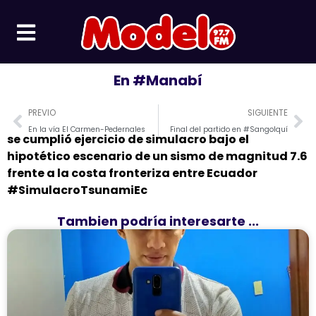
Ir
al
contenido
En #Manabí
Prev
Ne
PREVIO
SIGUIENTE
En la vía El Carmen-Pedernales
Final del partido en #Sangolquí
se cumplió ejercicio de simulacro bajo el
hipotético escenario de un sismo de magnitud 7.6
frente a la costa fronteriza entre Ecuador
#SimulacroTsunamiEc
Tambien podría interesarte ...