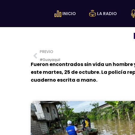
Ir
al
INICIO
LA RADIO
contenido
Prev
PREVIO
#Guayaquil
Fueron encontrados sin vida un hombre y
este martes, 25 de octubre. La policía re
cuaderno escrita a mano.