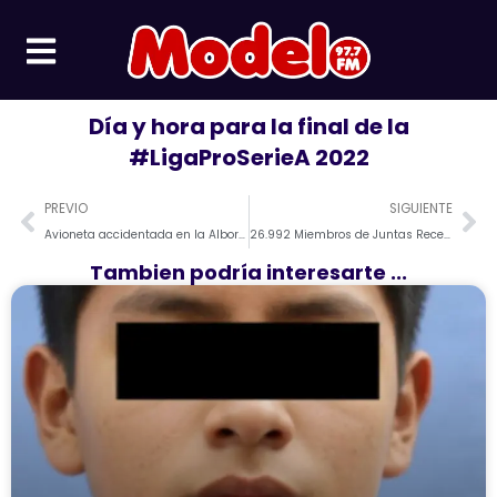
Ir
al
contenido
Día y hora para la final de la
#LigaProSerieA 2022
Prev
Ne
PREVIO
SIGUIENTE
Avioneta accidentada en la Alborada había llegado al aeropuerto de Guayaquil, pero volvió a despegar
26.992 Miembros de Juntas Receptoras del Voto fueron designados en Manabí
Tambien podría interesarte ...