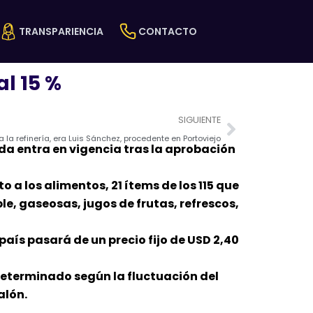
TRANSPARIENCIA
CONTACTO
al 15 %
Next
SIGUIENTE
 la refinería, era Luis Sánchez, procedente en Portoviejo
ida entra en vigencia tras la aprobación
 a los alimentos, 21 ítems de los 115 que
ble, gaseosas, jugos de frutas, refrescos,
país pasará de un precio fijo de USD 2,40
 determinado según la fluctuación del
alón.