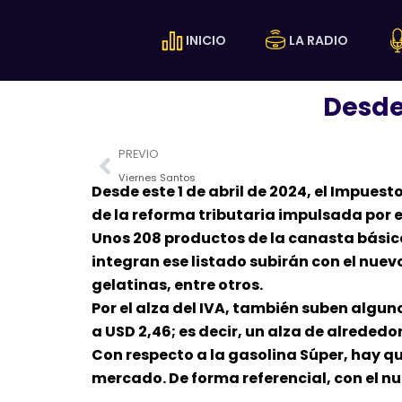
Ir
al
INICIO
LA RADIO
contenido
Desde 
Prev
PREVIO
Viernes Santos
Desde este 1 de abril de 2024, el Impues
de la reforma tributaria impulsada por e
Unos 208 productos de la canasta básica 
integran ese listado subirán con el nuevo
gelatinas, entre otros.
Por el alza del IVA, también suben alguno
a USD 2,46; es decir, un alza de alrededo
Con respecto a la gasolina Súper, hay qu
mercado. De forma referencial, con el nue