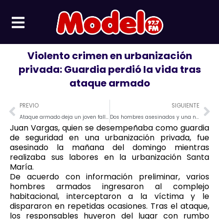
Ir
al
contenido
Violento crimen en urbanización
privada: Guardia perdió la vida tras
ataque armado
Prev
Ne
PREVIO
SIGUIENTE
Ataque armado deja un joven fallecido en el barrio El Centenario
Dos hombres asesinados y una niña de 7 años herida en ataques armados
Juan Vargas, quien se desempeñaba como guardia
de seguridad en una urbanización privada, fue
asesinado la mañana del domingo mientras
realizaba sus labores en la urbanización Santa
María.
De acuerdo con información preliminar, varios
hombres armados ingresaron al complejo
habitacional, interceptaron a la víctima y le
dispararon en repetidas ocasiones. Tras el ataque,
los responsables huyeron del lugar con rumbo