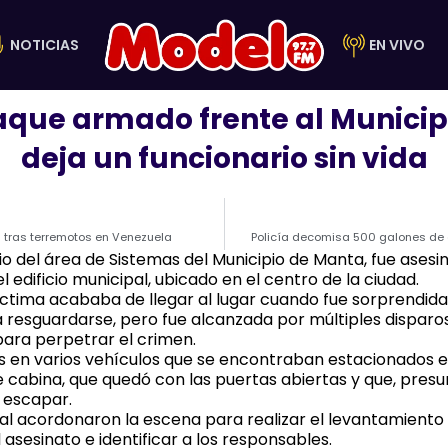
NOTICIAS
EN VIVO
aque armado frente al Munici
deja un funcionario sin vida
tras terremotos en Venezuela
Policía decomisa 500 galones de
o del área de Sistemas del Municipio de Manta, fue asesina
 edificio municipal, ubicado en el centro de la ciudad.
víctima acababa de llegar al lugar cuando fue sorprendid
 resguardarse, pero fue alcanzada por múltiples disparos
para perpetrar el crimen.
 en varios vehículos que se encontraban estacionados en 
 cabina, que quedó con las puertas abiertas y que, presu
r escapar.
nal acordonaron la escena para realizar el levantamiento d
asesinato e identificar a los responsables.