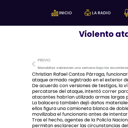
Ir
al
INICIO
LA RADIO
contenido
Violento at
Prev
PREVIO
Manabitas sobreviven una semana bajo los escombros 
Christian Rafael Cantos Párraga, funcionari
ataque armado registrado en el exterior del
De acuerdo con versiones de testigos, la 
percatarse del ataque, intentó correr para
atacantes habrían utilizado armas largas 
La balacera también dejó daños materiales
ellos figura una camioneta blanca de doble
movilizaba el funcionario antes de intenta
Tras el hecho, agentes de la Policía Nacio
permitan esclarecer las circunstancias del 