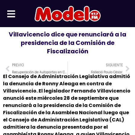
Ir
al
contenido
Villavicencio dice que renunciará a la
presidencia de la Comisión de
Fiscalización
Prev
Ne
PREVIO
SIGUIENTE
Recuperación de Autopartes en Charapoto
Falleció Paulo César.
El Consejo de Administración Legislativa admitió
la denuncia de Ronny Aleaga en contra de
Villavicencio. El legislador Fernando Villavicencio
anunció este miércoles 28 de septiembre que
renunciará a la presidencia de la Comisión de
Fiscalización de la Asamblea Nacional luego que
el Consejo de Administración Legislativa (CAL)
admitiera la denuncia presentada por el
asambleísta Ronny Aleaga, a quien Villavicencio