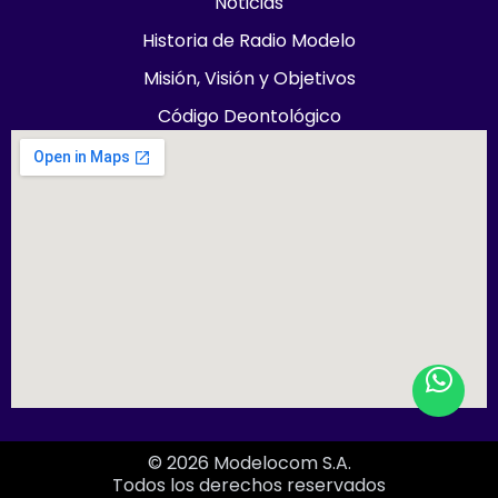
e
t
w
t
t
t
e
Noticias
b
a
i
o
u
c
l
Historia de Radio Modelo
o
g
t
k
b
h
o
o
r
t
e
p
Misión, Visión y Objetivos
k
a
e
e
-
m
r
Código Deontológico
f
© 2026 Modelocom S.A.
Todos los derechos reservados