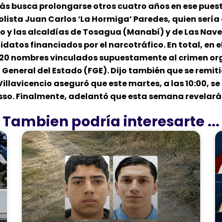
s busca prolongarse otros cuatro años en ese puesto
olista Juan Carlos ‘La Hormiga’ Paredes, quien sería 
o y las alcaldías de Tosagua (Manabí) y de Las Nav
datos financiados por el narcotráfico. En total, en 
os 20 nombres vinculados supuestamente al crimen or
 General del Estado (FGE). Dijo también que se remiti
Villavicencio aseguró que este martes, a las 10:00, s
asso. Finalmente, adelantó que esta semana revelará
Tambien podría interesarte ...