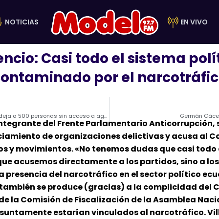
NOTICIAS
EN VIVO
encio: Casi todo el sistema polí
ontaminado por el narcotráfi
Desbordamiento de estero en Tena, provincia de Napo, deja a 500 personas sin acceso a agua
Germán Cácere
integrante del Frente Parlamentario Anticorrupción, 
ciamiento de organizaciones delictivas y acusa al Co
idos y movimientos. «No tenemos dudas que casi todo
 que acusemos directamente a los partidos, sino a los
a presencia del narcotráfico en el sector político ecu
también se produce (gracias) a la complicidad del Co
 de la Comisión de Fiscalización de la Asamblea Nac
suntamente estarían vinculados al narcotráfico. Vil