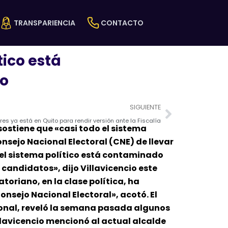
TRANSPARIENCIA
CONTACTO
tico está
co
Next
SIGUIENTE
s ya está en Quito para rendir versión ante la Fiscalía
sostiene que «casi todo el sistema
nsejo Nacional Electoral (CNE) de llevar
 el sistema político está contaminado
 candidatos», dijo Villavicencio este
atoriano, en la clase política, ha
nsejo Nacional Electoral», acotó. El
ional, reveló la semana pasada algunos
lavicencio mencionó al actual alcalde