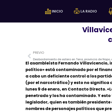
Ir
al
INICIO
LA RADIO
contenido
Villavic
c
Prev
PREVIO
El asambleísta Fernando Villavicencio, 
político» está contaminado por el finan
a cabo un deficiente control a los part
(por el narcotráfico) y esto no significa
lunes 9 de enero, en Contacto Directo. «L
penetrado y los ha contaminado. Y esto 
legislador, quien es también presidente
nombres de personajes políticos que pre