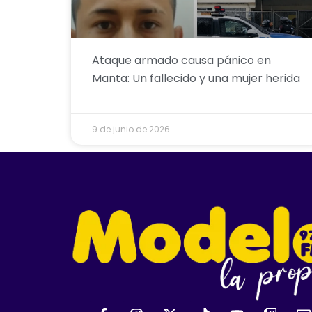
Ataque armado causa pánico en
Manta: Un fallecido y una mujer herida
9 de junio de 2026
F
I
X
T
Y
T
E