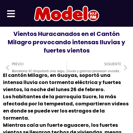
Ir
al
contenido
Vientos Huracanados en el Cantón
Milagro provocando intensas lluvias y
fuertes vientos
Prev
Ne
PREVIO
SIGUIENTE
Barcelona SC disputará una segunda edición de la noche amarilla
Lluvia y granizo provocan inundación en la ciudad de Quito
El cantón Milagro, en Guayas, soportó una
intensa lluvia con tormenta eléctrica y fuertes
vientos, la noche del lunes 26 de febrero.
Los habitantes de la parroquia Sucre, la más
afectada por la tempestad, compartieron videos
en donde se puede ver los estragos de la
tormenta.
Mientras caía un fuerte aguacero, los fuertes
vientos se llevaron techos de viviendas, mesas,