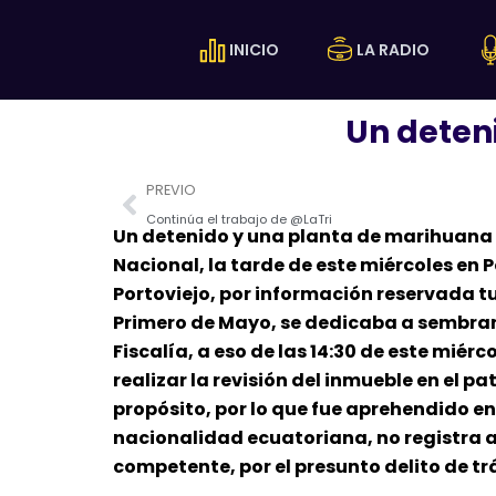
Ir
al
INICIO
LA RADIO
contenido
Un deten
Prev
PREVIO
Continúa el trabajo de @LaTri
Un detenido y una planta de marihuana d
Nacional, la tarde de este miércoles en
Portoviejo, por información reservada t
Primero de Mayo, se dedicaba a sembrar 
Fiscalía, a eso de las 14:30 de este mié
realizar la revisión del inmueble en el p
propósito, por lo que fue aprehendido en
nacionalidad ecuatoriana, no registra a
competente, por el presunto delito de tr