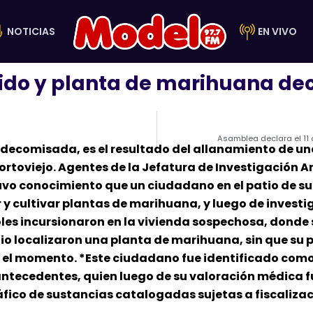
NOTICIAS
EN VIVO
ido y planta de marihuana d
Asamblea declara el 11
ecomisada, es el resultado del allanamiento de una
 Portoviejo. Agentes de la Jefatura de Investigación
uvo conocimiento que un ciudadano en el patio de su
y cultivar plantas de marihuana, y luego de investig
rcoles incursionaron en la vivienda sospechosa, dond
atio localizaron una planta de marihuana, sin que su p
 el momento. *Este ciudadano fue identificado como:*
ntecedentes, quien luego de su valoración médica f
áfico de sustancias catalogadas sujetas a fiscalizac