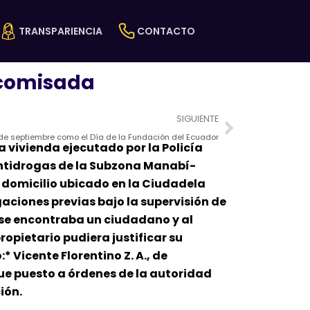
TRANSPARIENCIA
CONTACTO
ecomisada
Next
SIGUIENTE
 de septiembre como el Día de la Fundación del Ecuador
 vivienda ejecutado por la Policía
 Antidrogas de la Subzona Manabí-
 domicilio ubicado en la Ciudadela
aciones previas bajo la supervisión de
e se encontraba un ciudadano y al
ropietario pudiera justificar su
 Vicente Florentino Z. A., de
ue puesto a órdenes de la autoridad
ión.