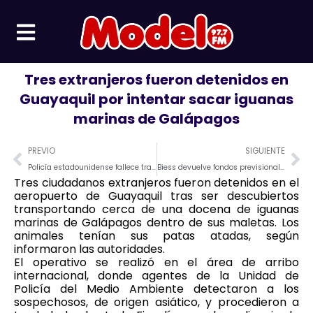
Ir
al
contenido
Tres extranjeros fueron detenidos en
Guayaquil por intentar sacar iguanas
marinas de Galápagos
Prev
Ne
PREVIO
SIGUIENTE
Policía estadounidense fallece tras accidente en el aeropuerto de Guayaquil
Biess devuelve fondos previsionales y busca fortalecer créditos para afiliados.
Tres ciudadanos extranjeros fueron detenidos en el
aeropuerto de Guayaquil tras ser descubiertos
transportando cerca de una docena de iguanas
marinas de Galápagos dentro de sus maletas. Los
animales tenían sus patas atadas, según
informaron las autoridades.
El operativo se realizó en el área de arribo
internacional, donde agentes de la Unidad de
Policía del Medio Ambiente detectaron a los
sospechosos, de origen asiático, y procedieron a