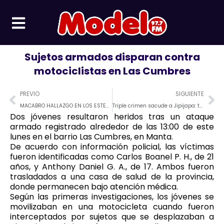
Ir
al
contenido
Sujetos armados disparan contra
motociclistas en Las Cumbres
Prev
Ne
PREVIO
SIGUIENTE
MACABRO HALLAZGO EN LOS ESTEROS: ENCUENTRAN UNA CABEZA HUMANA DENTRO DE UN TACHO
Triple crimen sacude a Jipijapa: tres personas fueron asesinados a tiros
Dos jóvenes resultaron heridos tras un ataque
armado registrado alrededor de las 13:00 de este
lunes en el barrio Las Cumbres, en Manta.
De acuerdo con información policial, las víctimas
fueron identificadas como Carlos Boanel P. H., de 21
años, y Anthony Daniel G. A., de 17. Ambos fueron
trasladados a una casa de salud de la provincia,
donde permanecen bajo atención médica.
Según las primeras investigaciones, los jóvenes se
movilizaban en una motocicleta cuando fueron
interceptados por sujetos que se desplazaban a