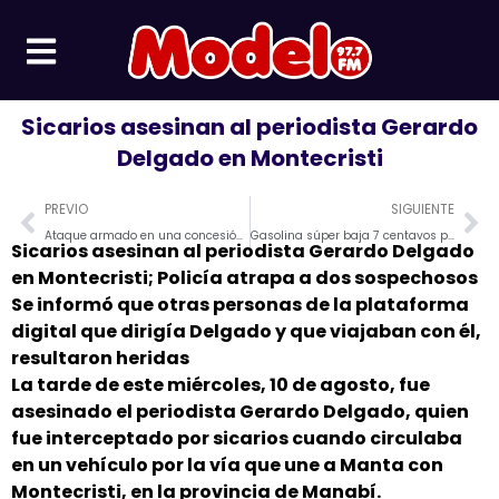
Ir
al
contenido
Sicarios asesinan al periodista Gerardo
Delgado en Montecristi
Prev
Ne
PREVIO
SIGUIENTE
Ataque armado en una concesión minera de Azuay; hay heridos y muertos
Gasolina súper baja 7 centavos por galón desde este viernes
Sicarios asesinan al periodista
Gerardo Delgado
en Montecristi; Policía atrapa a dos sospechosos
Se informó que otras personas de la plataforma
digital que dirigía Delgado y que viajaban con él,
resultaron heridas
La tarde de este miércoles, 10 de agosto, fue
asesinado el periodista Gerardo Delgado, quien
fue interceptado por sicarios cuando circulaba
en un vehículo por la vía que une a Manta con
Montecristi, en la provincia de Manabí.