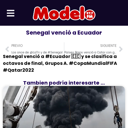
Ir
al
contenido
Senegal venció a Ecuador
Prev
Ne
PREVIO
SIGUIENTE
Los once de @LaTri y de #Senegal
Países Bajos venció a Catar con goles de Gakpo y De Jong.
Senegal venció a #Ecuador 🇪🇨 y se clasifica a
octavos de final, Grupos A. #CopaMundialFIFA
#Qatar2022
Tambien podría interesarte ...