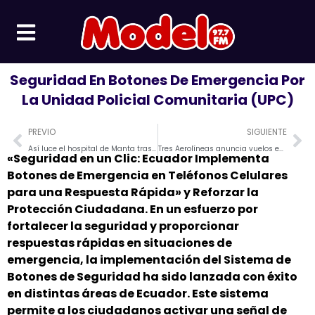
Ir
al
contenido
Seguridad En Botones De Emergencia Por
La Unidad Policial Comunitaria (UPC)
Prev
Ne
PREVIO
SIGUIENTE
Así luce el hospital de Manta tras el asesinato del alcalde Agustín Intriago
Tres Aerolíneas anuncia vuelos en el Ecuador en el 2024
«Seguridad en un Clic: Ecuador Implementa
Botones de Emergencia en Teléfonos Celulares
para una Respuesta Rápida» y Reforzar la
Protección Ciudadana. En un esfuerzo por
fortalecer la seguridad y proporcionar
respuestas rápidas en situaciones de
emergencia, la implementación del Sistema de
Botones de Seguridad ha sido lanzada con éxito
en distintas áreas de Ecuador. Este sistema
permite a los ciudadanos activar una señal de