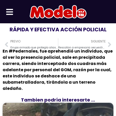
Ir
al
contenido
RÁPIDA Y EFECTIVA ACCIÓN POLICIAL
Prev
Ne
PREVIO
SIGUIENTE
Grupo armado que protegía alias «JR» es procesdo por tráfico de armas y municiones
Rescatan a empresaria secuestrada durante 22 días en #Guayas
En #Pedernales, fue aprehendió un individuo, que
al ver la presencia policial, sale en precipitada
carrera, siendo interceptado dos cuadras más
adelante por personal del GOM, razón por la cual,
este individuo se deshace de una
subametralladora, tirándola a un terreno
aledaño.
Tambien podría interesarte ...