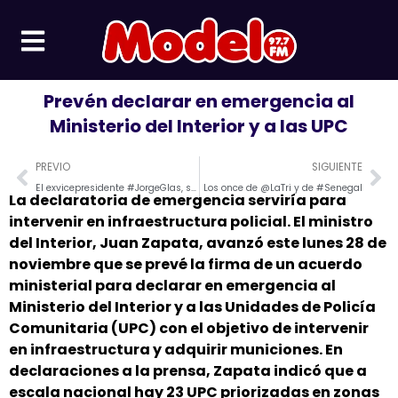
Ir
al
contenido
Prevén declarar en emergencia al
Ministerio del Interior y a las UPC
Prev
Ne
PREVIO
SIGUIENTE
El exvicepresidente #JorgeGlas, salió de la cárcel 4 de #Quito
Los once de @LaTri y de #Senegal
La declaratoria de emergencia serviría para
intervenir en infraestructura policial. El ministro
del Interior, Juan Zapata, avanzó este lunes 28 de
noviembre que se prevé la firma de un acuerdo
ministerial para declarar en emergencia al
Ministerio del Interior y a las Unidades de Policía
Comunitaria (UPC) con el objetivo de intervenir
en infraestructura y adquirir municiones. En
declaraciones a la prensa, Zapata indicó que a
escala nacional hay 23 UPC priorizadas en zonas