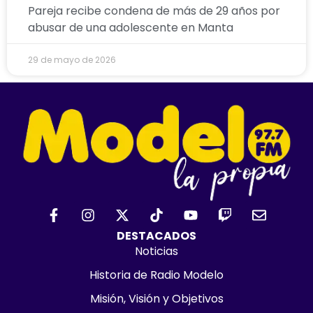
Pareja recibe condena de más de 29 años por
abusar de una adolescente en Manta
29 de mayo de 2026
F
I
X
T
Y
T
E
a
n
-
i
o
w
n
c
s
t
k
u
i
v
DESTACADOS
e
t
w
t
t
t
e
Noticias
b
a
i
o
u
c
l
Historia de Radio Modelo
o
g
t
k
b
h
o
o
r
t
e
p
Misión, Visión y Objetivos
k
a
e
e