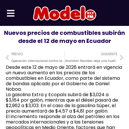
Ir
al
contenido
Nuevos precios de combustibles subirán
desde el 12 de mayo en Ecuador
Prev
Ne
PREVIO
SIGUIENTE
Operación internacional contra la trata: rescatan a nueve mujeres y capturan a 14 implicados
Jhonatan Narváez deja una huella imborrable en el ciclimos ecuatoriano.
Desde este 12 de mayo de 2026 entrará en vigencia
un nuevo aumento en los precios de los
combustibles en Ecuador, como parte del sistema
de bandas aplicado por el Gobierno de Daniel
Noboa.
La gasolina Extra y Ecopaís subirá de $3,024 a
$3,164 por galón, mientras que el diésel pasará de
$2,962 a $3,103. En el caso de la gasolina Súper, el
precio aumentará de $4,57 a $4,81 por galón.
El incremento responde al alza del petróleo en los
mercados internacionales y a las tensiones
geopolíticas en Medio Oriente, factores que han