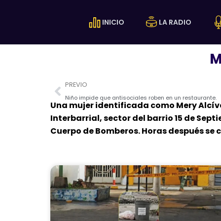
Ir
al
INICIO
LA RADIO
contenido
M
Prev
PREVIO
Niño impide que antisociales roben en un restaurante.
Una mujer identificada como Mery Alcíva
Interbarrial, sector del barrio 15 de Se
Cuerpo de Bomberos. Horas después se 