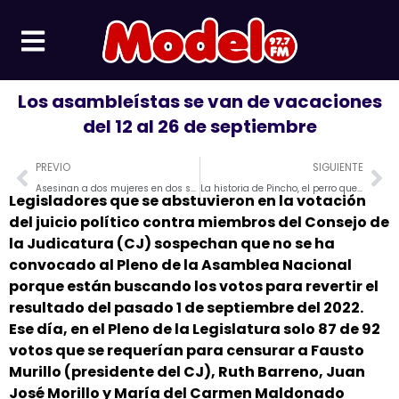
Ir
al
contenido
Los asambleístas se van de vacaciones
del 12 al 26 de septiembre
Prev
Ne
PREVIO
SIGUIENTE
Asesinan a dos mujeres en dos sectores de Guayaquil
La historia de Pincho, el perro que se perdió en Crucita y volvió con su familia
Legisladores que se abstuvieron en la votación
del juicio político contra miembros del Consejo de
la Judicatura (CJ) sospechan que no se ha
convocado al Pleno de la Asamblea Nacional
porque están buscando los votos para revertir el
resultado del pasado 1 de septiembre del 2022.
Ese día, en el Pleno de la Legislatura solo 87 de 92
votos que se requerían para censurar a Fausto
Murillo (presidente del CJ), Ruth Barreno, Juan
José Morillo y María del Carmen Maldonado