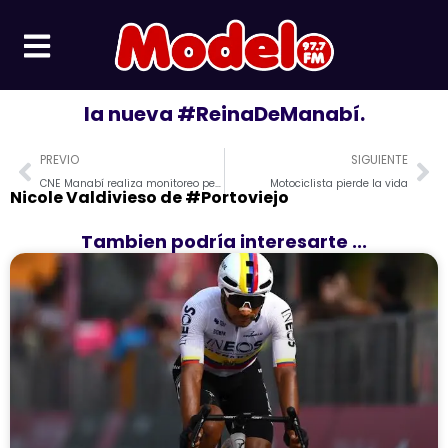
Ir
al
contenido
la nueva #ReinaDeManabí.
Prev
Ne
PREVIO
SIGUIENTE
CNE Manabí realiza monitoreo permanente de publicidad electoral
Motociclista pierde la vida
Nicole Valdivieso de #Portoviejo
Tambien podría interesarte ...