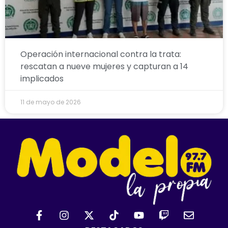
Operación internacional contra la trata:
rescatan a nueve mujeres y capturan a 14
implicados
11 de mayo de 2026
F
I
X
T
Y
T
E
a
n
-
i
o
w
n