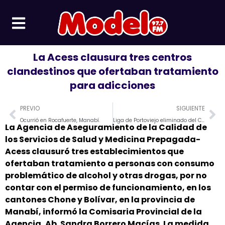
Ir
al
contenido
La Acess clausura tres centros
clandestinos que ofertaban tratamiento
para adicciones
Prev
Ne
PREVIO
SIGUIENTE
Ocurrió en Rocafuerte, Manabí.
Liga de Portoviejo eliminado del Campeonato de #SegundaCategoria ￼, FEF le dio la razón al #AvicedFC de Cuenca.
La Agencia de Aseguramiento de la Calidad de
los Servicios de Salud y Medicina Prepagada-
Acess clausuró tres establecimientos que
ofertaban tratamiento a personas con consumo
problemático de alcohol y otras drogas, por no
contar con el permiso de funcionamiento, en los
cantones Chone y Bolívar, en la provincia de
Manabí, informó la Comisaria Provincial de la
Agencia, Ab. Sandra Borrero Macías. La medida