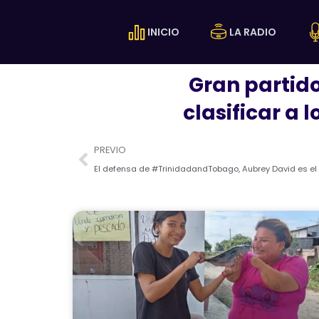
Ir
al
INICIO
LA RADIO
contenido
Gran partido
clasificar a
Prev
PREVIO
El defensa de #TrinidadandTobago, Aubrey David es el