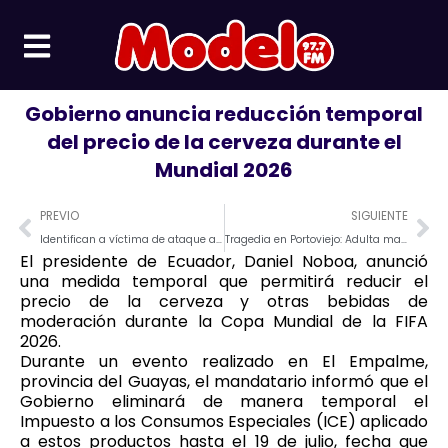
Ir
al
contenido
Gobierno anuncia reducción temporal
del precio de la cerveza durante el
Mundial 2026
Prev
Ne
PREVIO
SIGUIENTE
Identifican a víctima de ataque armado registrado en Montecristi
Tragedia en Portoviejo: Adulta mayor murió tras ser atropellada mientras esperaba cruzar la vía
El presidente de Ecuador, Daniel Noboa, anunció
una medida temporal que permitirá reducir el
precio de la cerveza y otras bebidas de
moderación durante la Copa Mundial de la FIFA
2026.
Durante un evento realizado en El Empalme,
provincia del Guayas, el mandatario informó que el
Gobierno eliminará de manera temporal el
Impuesto a los Consumos Especiales (ICE) aplicado
a estos productos hasta el 19 de julio, fecha que