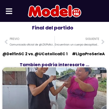
Ir
al
contenido
Final del partido⠀
Prev
Ne
PREVIO
SIGUIENTE
Comunicado oficial de @LDUPoficial
Encuentran un cuerpo decapitado en vía rural de Portoviejo
⠀
@DelfinSC 2 vs. @UCatolicaEC 1 ⠀ #LigaProSerieA
Tambien podría interesarte ...