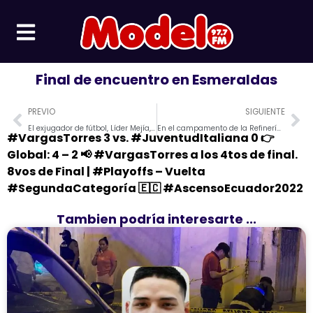
Ir
al
contenido
Final de encuentro en Esmeraldas
Prev
Ne
PREVIO
SIGUIENTE
El exjugador de fútbol, Líder Mejía, fue asesinado por sicarios.
En el campamento de la Refinería funcionará una escuela de Policía
#VargasTorres 3 vs. #JuventudItaliana 0 👉
Global: 4 – 2 📢 #VargasTorres a los 4tos de final.
8vos de Final | #Playoffs – Vuelta
#SegundaCategoría 🇪🇨 #AscensoEcuador2022
Tambien podría interesarte ...