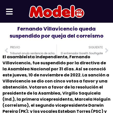
Ir
al
contenido
Fernando Villavicencio queda
suspendido por queja del correísmo
Prev
Ne
PREVIO
SIGUIENTE
Tribunal anula sentencia de ocho años de prisión para Jorge Glas por el caso Singue
El entrenador Gareth Southgate
El asambleísta independiente, Fernando
Villavicencio, fue suspendido por la directiva de
la Asamblea Nacional por 31 días. Así se conoció
este jueves, 10 de noviembre de 2022. La sanción a
Villavicencio se dio con cinco votos a favor y una
abstención. Votaron a favor de la resolución el
presidente de la Asamblea, Virgilio Saquicela
(Ind.), la primera vicepresidenta, Marcela Holguín
(correísmo), el segundo vicepresidente Darwin
Pereira (PK); y los vocales Esteban Torres (PSC) y