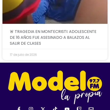
🚨 TRAGEDIA EN MONTECRISTI: ADOLESCENTE
DE 16 AÑOS FUE ASESINADO A BALAZOS AL
SALIR DE CLASES
17 de julio de 2026
F
I
X
T
Y
T
E