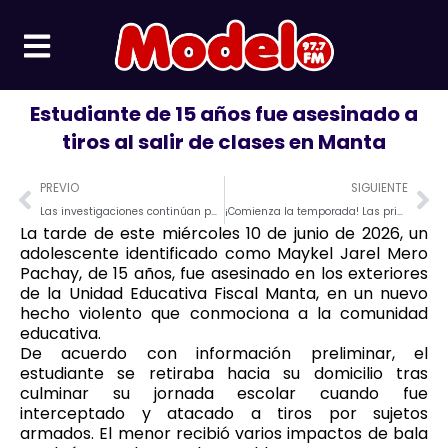
Ir
al
contenido
Estudiante de 15 años fue asesinado a
tiros al salir de clases en Manta
Prev
Ne
PREVIO
SIGUIENTE
Las investigaciones continúan para determinar las causas del hecho e identificar a los responsables.
¡Comienza la temporada! Las primeras ballenas jorobadas ya fueron avistadas en Manabí
La tarde de este miércoles 10 de junio de 2026, un
adolescente identificado como Maykel Jarel Mero
Pachay, de 15 años, fue asesinado en los exteriores
de la Unidad Educativa Fiscal Manta, en un nuevo
hecho violento que conmociona a la comunidad
educativa.
De acuerdo con información preliminar, el
estudiante se retiraba hacia su domicilio tras
culminar su jornada escolar cuando fue
interceptado y atacado a tiros por sujetos
armados. El menor recibió varios impactos de bala