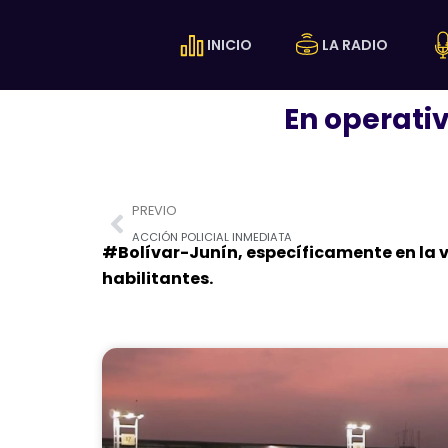
Ir
al
INICIO
LA RADIO
contenido
En operativ
Prev
PREVIO
ACCIÓN POLICIAL INMEDIATA
#Bolívar-Junín, específicamente en la 
habilitantes.