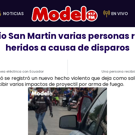
NOTICIAS
EN VIVO
rio San Martin varias personas 
heridos a causa de disparos
nea eléctrica con Ecuador
Una persona recibi
jó se registró un nuevo hecho violento que deja como sal
cibir varios impactos de proyectil por arma de fuego.