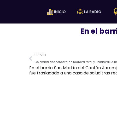
Ir
al
INICIO
LA RADIO
contenido
En el bar
Prev
PREVIO
Colombia desconecta de manera total y unilateral la lí
En el barrio San Martín del Cantón Jarami
fue trasladado a una casa de salud tras re