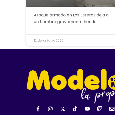
Ataque armado en Los Esteros deja a
un hombre gravemente herido
12 de junio de 2026
F
I
X
T
Y
T
E
a
n
-
i
o
w
n