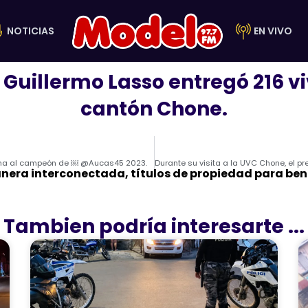
NOTICIAS
EN VIVO
 Guillermo Lasso entregó 216 v
cantón Chone.
 suma al campeón de ￼ @Aucas45 2023.
era interconectada, títulos de propiedad para benef
Tambien podría interesarte ...