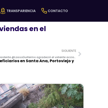
TRANSPARIENCIA
CONTACTO
iviendas en el
Next
SIGUIENTE
Durante su visita a la UVC Chone, el presidente @LassoGuillermo agradeció el valiente accionar de los miembros de la @PoliciaEcuador,
iciarios en Santa Ana, Portoviejo y