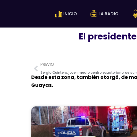
Ir
al
INICIO
LA RADIO
contenido
El presidente
Prev
PREVIO
Sergio Quintero, joven medio centro ecuatoriano, se
Desde esta zona, también otorgó, de man
Guayas.