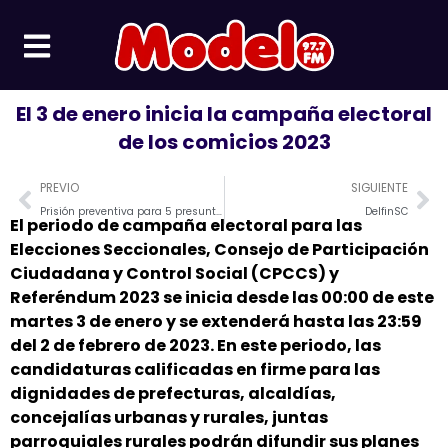
Ir
al
contenido
El 3 de enero inicia la campaña electoral
de los comicios 2023
Prev
Ne
PREVIO
SIGUIENTE
Prisión preventiva para 5 presuntos extorsionadores
DelfinSC
El periodo de campaña electoral para las
Elecciones Seccionales, Consejo de Participación
Ciudadana y Control Social (CPCCS) y
Referéndum 2023 se inicia desde las 00:00 de este
martes 3 de enero y se extenderá hasta las 23:59
del 2 de febrero de 2023. En este periodo, las
candidaturas calificadas en firme para las
dignidades de prefecturas, alcaldías,
concejalías urbanas y rurales, juntas
parroquiales rurales podrán difundir sus planes