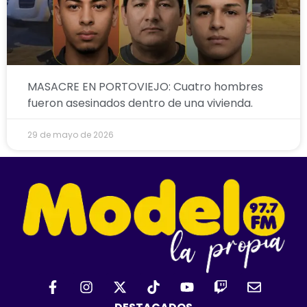
MASACRE EN PORTOVIEJO: Cuatro hombres
fueron asesinados dentro de una vivienda.
29 de mayo de 2026
F
I
X
T
Y
T
E
a
n
-
i
o
w
n