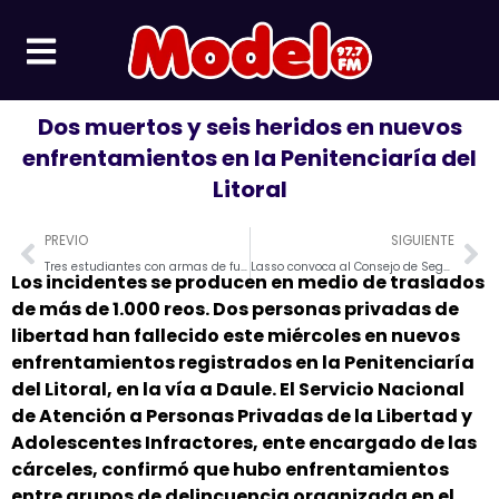
Ir
al
contenido
Dos muertos y seis heridos en nuevos
enfrentamientos en la Penitenciaría del
Litoral
Prev
Ne
PREVIO
SIGUIENTE
Tres estudiantes con armas de fuego en un colegio fiscal de Guayaquil
Lasso convoca al Consejo de Seguridad Pública.
Los incidentes se producen en medio de traslados
de más de 1.000 reos. Dos personas privadas de
libertad han fallecido este miércoles en nuevos
enfrentamientos registrados en la Penitenciaría
del Litoral, en la vía a Daule. El Servicio Nacional
de Atención a Personas Privadas de la Libertad y
Adolescentes Infractores, ente encargado de las
cárceles, confirmó que hubo enfrentamientos
entre grupos de delincuencia organizada en el