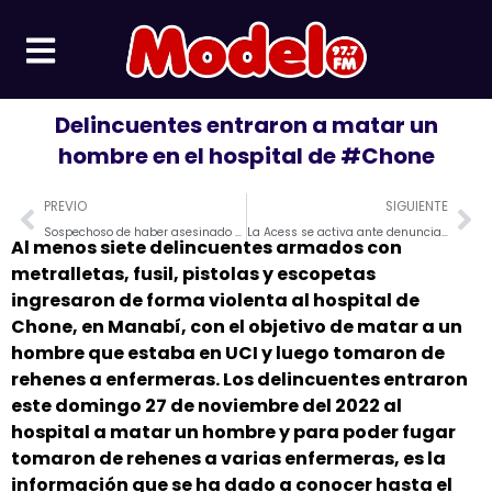
Ir
al
contenido
Delincuentes entraron a matar un
hombre en el hospital de #Chone
Prev
Ne
PREVIO
SIGUIENTE
Sospechoso de haber asesinado a dos niñas en Guayaquil fue hallado muerto
La Acess se activa ante denuncias y clausura un establecimiento clandestino para tratar adicciones en #Portoviejo.
Al menos siete delincuentes armados con
metralletas, fusil, pistolas y escopetas
ingresaron de forma violenta al hospital de
Chone, en Manabí, con el objetivo de matar a un
hombre que estaba en UCI y luego tomaron de
rehenes a enfermeras. Los delincuentes entraron
este domingo 27 de noviembre del 2022 al
hospital a matar un hombre y para poder fugar
tomaron de rehenes a varias enfermeras, es la
información que se ha dado a conocer hasta el