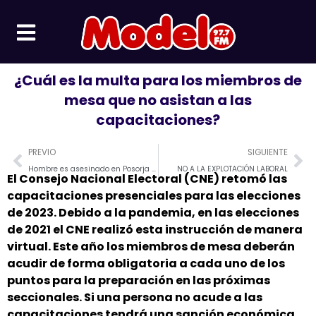
Ir
al
contenido
¿Cuál es la multa para los miembros de
mesa que no asistan a las
capacitaciones?
Prev
Ne
PREVIO
SIGUIENTE
Hombre es asesinado en Posorja mientras conducía un vehículo
NO A LA EXPLOTACIÓN LABORAL
El Consejo Nacional Electoral (CNE) retomó las
capacitaciones presenciales para las elecciones
de 2023. Debido a la pandemia, en las elecciones
de 2021 el CNE realizó esta instrucción de manera
virtual. Este año los miembros de mesa deberán
acudir de forma obligatoria a cada uno de los
puntos para la preparación en las próximas
seccionales. Si una persona no acude a las
capacitaciones tendrá una sanción económica.