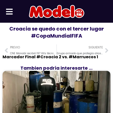
Ir
al
contenido
Croacia se quedo con el tercer lugar
#CopaMundialFIFA
Prev
Ne
PREVIO
SIGUIENTE
CNE Manabí recibió 197 Kits técnicos Electorales para las Elecciones 2023
Grupo armado que protegía alias «JR» es procesdo por tráfico de armas y municiones
Marcador Final #Croacia 2 vs. #Marruecos 1
Tambien podría interesarte ...