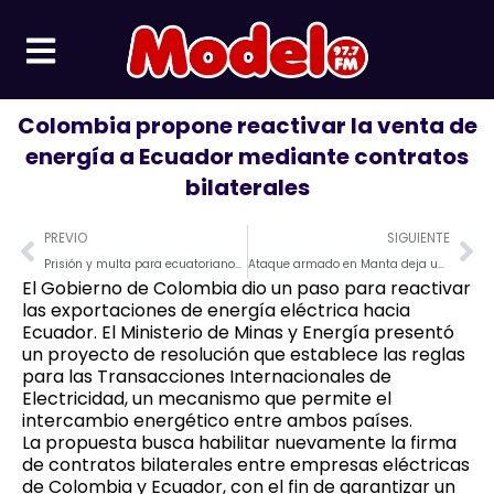
Ir
al
contenido
Colombia propone reactivar la venta de
energía a Ecuador mediante contratos
bilaterales
Prev
Ne
PREVIO
SIGUIENTE
Prisión y multa para ecuatorianos vinculados a red de peleas clandestinas de perros
Ataque armado en Manta deja una víctima mortal en el barrio El Progreso
El Gobierno de Colombia dio un paso para reactivar
las exportaciones de energía eléctrica hacia
Ecuador. El Ministerio de Minas y Energía presentó
un proyecto de resolución que establece las reglas
para las Transacciones Internacionales de
Electricidad, un mecanismo que permite el
intercambio energético entre ambos países.
La propuesta busca habilitar nuevamente la firma
de contratos bilaterales entre empresas eléctricas
de Colombia y Ecuador, con el fin de garantizar un