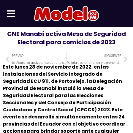
Ir
al
contenido
CNE Manabí activa Mesa de Seguridad
Electoral para comicios de 2023
Prev
Ne
PREVIO
SIGUIENTE
La Acess se activa ante denuncias y clausura un establecimiento clandestino para tratar adicciones en #Portoviejo.
Policía libera rehenes y aprehende a 7 ciudadanos en un hospital de Chone
Este lunes 28 de noviembre de 2022, en las
instalaciones del Servicio Integrado de
Seguridad ECU 911, de Portoviejo, la Delegación
Provincial de Manabí instaló la Mesa de
Seguridad Electoral para las Elecciones
Seccionales y del Consejo de Participación
Ciudadana y Control Social (CPCCS) 2023. Este
evento se desarrolló simultáneamente en las 24
provincias del Ecuador con el objetivo coordinar
acciones para brindar soporte ante cualquier