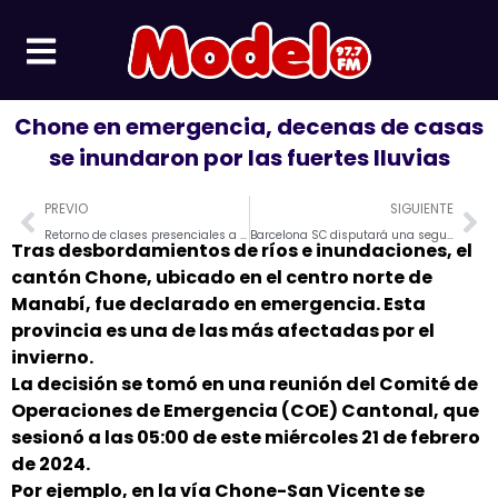
Ir
al
contenido
Chone en emergencia, decenas de casas
se inundaron por las fuertes lluvias
Prev
Ne
PREVIO
SIGUIENTE
Retorno de clases presenciales a partir del jueves 18 de enero del 2024
Barcelona SC disputará una segunda edición de la noche amarilla
Tras desbordamientos de ríos e inundaciones, el
cantón Chone, ubicado en el centro norte de
Manabí, fue declarado en emergencia. Esta
provincia es una de las más afectadas por el
invierno.
La decisión se tomó en una reunión del Comité de
Operaciones de Emergencia (COE) Cantonal, que
sesionó a las 05:00 de este miércoles 21 de febrero
de 2024.
Por ejemplo, en la vía Chone-San Vicente se