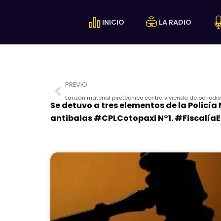
Ir
al
INICIO
LA RADIO
contenido
Prev
PREVIO
Lanzan material pirotécnico contra vivienda de periodis
Se detuvo a tres elementos de la Policí
antibalas #CPLCotopaxi N°1. #FiscalíaEc